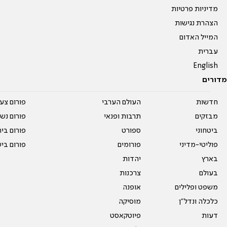
מדיניות פרטיות
הצהרת נגישות
המייל האדום
עברית
English
מדורים
חדשות
העולם הערבי
פורום צע
מבזקים
תרבות ופנאי
פורום נשו
ביטחוני
ספורט
פורום בי
פוליטי-מדיני
פורומים
פורום בי
בארץ
יהדות
בעולם
צרכנות
משפט ופלילים
אופנה
כלכלה ונדל"ן
מוסיקה
דעות
פיוטקאסט