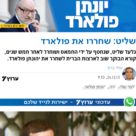
שליט: שחררו את פולארד
גלעד שליט, שנחטף על ידי החמאס ושוחרר לאחר חמש שנים,
קורא הבוקר שוב לארצות הברית לשחרר את יהונתן פולארד.
עוזי ברוך
24.12.13, 9:10
גלעד שליט
ארה"ב
יהונתן פולארד