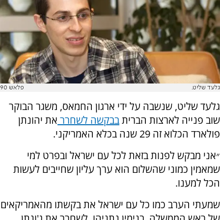
גלעד שליט.
פלאש 90
גלעד שליט, שנשבה על ידי ארגון החמאס, משגר הבוקר
שוב פנייה לארצות הברית
בבקשה לשחרר
את יהונתן
פולארד הכלוא זה 29 שנה בכלא האמריקני.
״אני מבקש לפנות בזאת לכל עם ישראל ובפרט למי
שמאמין כמוני שהשלום הוא ערך עליון שחייבים לעשות
הכל למענו.
שמעתי הערב כמו כל עם ישראל את בקשתו מהאמריקאים
של ראש הממשלה, בנימין נתניהו, לשחרר את ג'ונתן