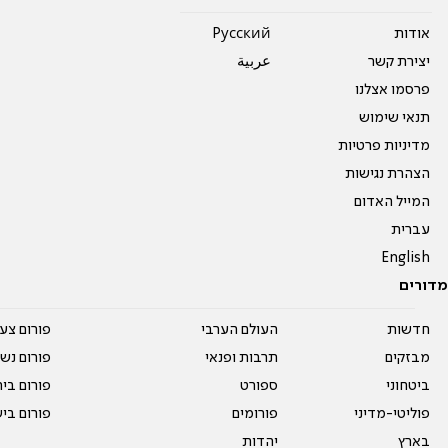
אודות
Pусский
יצירת קשר
عربية
פרסמו אצלנו
תנאי שימוש
מדיניות פרטיות
הצהרת נגישות
המייל האדום
עברית
English
מדורים
חדשות
העולם הערבי
פורום צע
מבזקים
תרבות ופנאי
פורום נשו
ביטחוני
ספורט
פורום בי
פוליטי-מדיני
פורומים
פורום בי
בארץ
יהדות