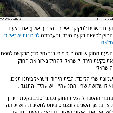
בקעת הירדן
צילום: פלאש 90
ועדת השרים לחקיקה אישרה היום (ראשון) את הצעת
החוק לסיפוח בקעת הירדן והעברתה
לריבונות ישראלית
מלאה.
הצעת החוק שיזמה ח"כ מירי רגב (הליכוד) מבקשת לספח
את בקעת הירדן לישראל ולהחיל באזור את החוק
הישראלי.
שמונת שרי הליכוד, הבית היהודי וישראל ביתנו תמכו,
ואילו שלושת שרי "התנועה" ו"יש עתיד" התנגדו.
בדברי ההסבר להצעת החוק נכתב "סביב בקעת הירדן
נוצר במשך השנים קונצנזוס ביחס לחשיבותה ושייכותה
לישראל.
את ראשוני הישובים בבקעה הקימה תנועת