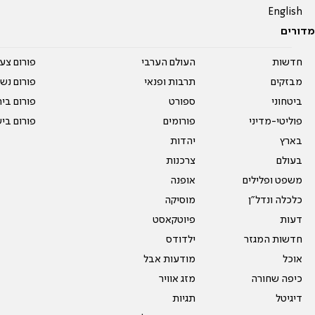
English
מדורים
חדשות
העולם הערבי
פורום צע
מבזקים
תרבות ופנאי
פורום נשו
ביטחוני
ספורט
פורום בי
פוליטי-מדיני
פורומים
פורום בי
בארץ
יהדות
בעולם
צרכנות
משפט ופלילים
אופנה
כלכלה ונדל"ן
מוסיקה
דעות
פיוטקאסט
חדשות המגזר
ילדודס
אוכל
מודעות אבל
כיפה שחורה
מזג אוויר
דיגיטל
תגיות