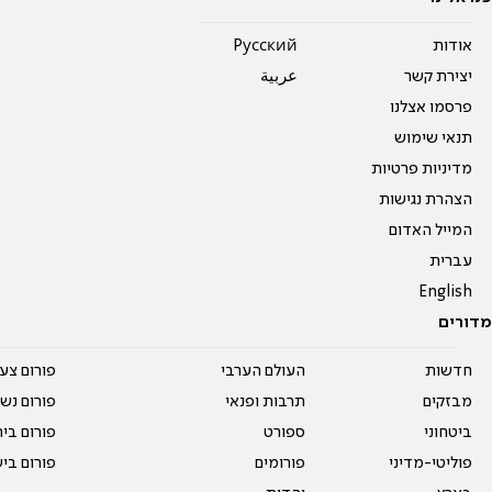
אודות
Pусский
יצירת קשר
عربية
פרסמו אצלנו
תנאי שימוש
מדיניות פרטיות
הצהרת נגישות
המייל האדום
עברית
English
מדורים
חדשות
העולם הערבי
פורום צע
מבזקים
תרבות ופנאי
פורום נשו
ביטחוני
ספורט
פורום בי
פוליטי-מדיני
פורומים
פורום בי