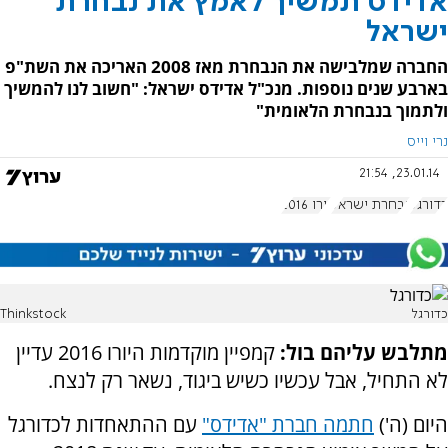
אדידס תמשיך לאמץ את נבחרת
ישראל
החברה שמלבישה את הנבחרת מאז 2008 האריכה את השת"פ
בארבע שנים נוספות. מנכ"ל אדידס ישראל: "חשוב לנו להמשיך
ולתמוך בנבחרת הלאומית"
נרי וייס
23.01.14, 21:54
כדורגל
נבחרת ישראל
יורו 2016
כדורגל
Thinkstock
מתלבש עליהם בול:
קמפיין מוקדמות היורו 2016 עדיין
לא התחיל, אבל עכשיו כשיש ביגוד, נשאר רק לנצח.
היום (ה')
חתמה חברת "אדידס"
עם ההתאחדות לכדורגל