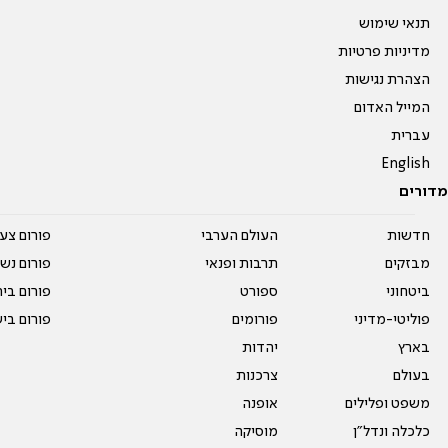
תנאי שימוש
מדיניות פרטיות
הצהרת נגישות
המייל האדום
עברית
English
מדורים
חדשות
העולם הערבי
פורום צע
מבזקים
תרבות ופנאי
פורום נשו
ביטחוני
ספורט
פורום בי
פוליטי-מדיני
פורומים
פורום בי
בארץ
יהדות
בעולם
צרכנות
משפט ופלילים
אופנה
כלכלה ונדל"ן
מוסיקה