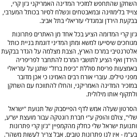
השחקן שהתחפש למזכיר המדינה האמריקני ג'ון קרי,
צוייד בלימוזינה ובמאבטחים ונשלח לסיור בכותל המערבי,
בבקעת הירדן ובמגדלי עזריאלי בתל אביב.
ג'ון קרי המדומה הציע בכל אחד מן האתרים פתרונות
מגוחכים שיסייעו למשא ומתן המדיני דוגמת בניית כותל
אלטרנטיבי במרכז הארץ, הצבת מצלמה על הגדר בבקעת
הירדן ואף הציע לתושבי המרכז להתחבר לפריפריה
באמצעות פריסת סוללת "כיפת ברזל" שתגן על עזריאלי
מפני טילים. עוברי אורח רבים האמינו כי אכן מדובר
במזכיר המדינה האמריקני, והחלו להתווכח עם השחקן
ולתקוף אותו מילולית.
הסרטון שעלה אמש לדף הפייסבוק של תנועת "ישראל
שלי", צולם והופק ע"י חברת רוגטקה עבור מועצת יש"ע,
ותנועת ישראל שלי כחלק מהקמפיין "ג'ון קרי פתרונות
בע"מ - אין לנו פתרונות טובים, אבל צריך לעשות משהו".