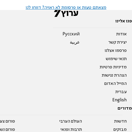
מצאתם טעות או פרסומת לא ראויה? דווחו לנו
פנו אלינו
אודות
Pусский
יצירת קשר
عربية
פרסמו אצלנו
תנאי שימוש
מדיניות פרטיות
הצהרת נגישות
המייל האדום
עברית
English
מדורים
חדשות
העולם הערבי
פורום צע
מבזקים
תרבות ופנאי
פורום נשו