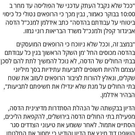
"ככל שלא נקבל העתק עדכני של הפוליסה עד מחר ב
10:00 בבוקר כאמור, נבין מכך כי הרופאים נטולי כל כיסוי
ביטוחי על עבודתם בהדסה" כתב אידלמן למנכ"ל הדסה
אביגדור קפלן ולמנכ"ל משרד הבריאות רוני גמזו.
"במצב זה, וככל שלא ניווכח כי הרופאים המועסקים
בהדסה מכוסים החל 'מן השקל הראשון' בגין כל עבודתם
בבתי החולים של הדסה, לא נוכל להמשיך לתת להם לסכן
עצמם ולהיות חשופים לתביעות עתידיות בסך מיליוני
שקלים, ונאלץ להורות לציבור הרופאים לעזוב את שטח
בתי החולים על מנת שלא יגדילו את חשיפתם לתביעות",
הבהיר אידלמן.
הדיון בבקשתה של הנהלת הסתדרות מדיצינית הדסה,
מפעילת בתי החולים הדסה בירושלים, להקפאת הליכים,
הסתיים אתמול.
לאחר ששמע את טיעוני הצדדים סגר
השופט דוד מינץ את הדיון והודיע כי ימסור את החלטתו