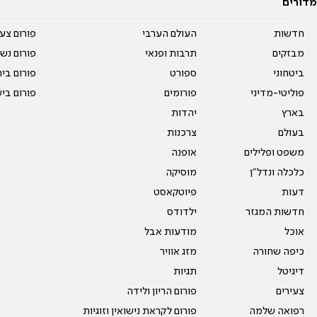
מדורים
חדשות
העולם הערבי
פורום צע
מבזקים
תרבות ופנאי
פורום נשו
ביטחוני
ספורט
פורום בי
פוליטי-מדיני
פורומים
פורום בי
בארץ
יהדות
בעולם
צרכנות
משפט ופלילים
אופנה
כלכלה ונדל"ן
מוסיקה
דעות
פיוטקאסט
חדשות המגזר
ילדודס
אוכל
מודעות אבל
כיפה שחורה
מזג אוויר
דיגיטל
תגיות
צעירים
פורום הריון ולידה
רפואה שלמה
פורום לקראת נישואין וזוגיות