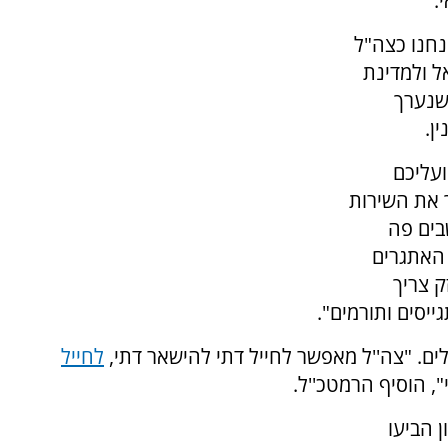
.
נחנו כצה"ל
ל ולמדינת
 שנערך
ן.
ועליכם
 את השירות
בים פה
 האתגרים
ק צריך
יסים ותורמים".
ם. "צה''ל מאפשר לחייל דתי להישאר דתי,
לחייל
", הוסיף הרמטכ''ל.
 הביעו