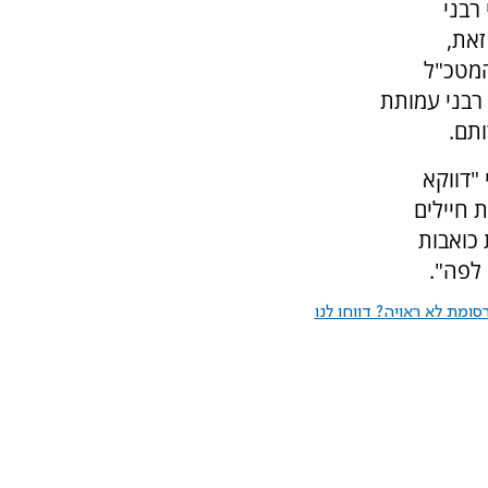
רבני
את,
המטכ"ל
 בעצרת רבני עמותת
תם.
"דווקא
 חיילים
 כואבות
 לפה".
ומת לא ראויה? דווחו לנו