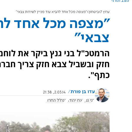
מצב תורני
ערוץ 7
ביטחון
"מצפה מכל אחד להביא עוד מניין לשירות צבאי"
"מצפה מכל אחד להב
צבאי"
הרמטכ"ל בני גנץ ביקר את לוחמ
חזק ובשביל צבא חזק צריך חברה
כתף".
עדו בן פורת
2.03.14, 21:38
בני גנץ
נצח יהודה
הנח"ל החרדי