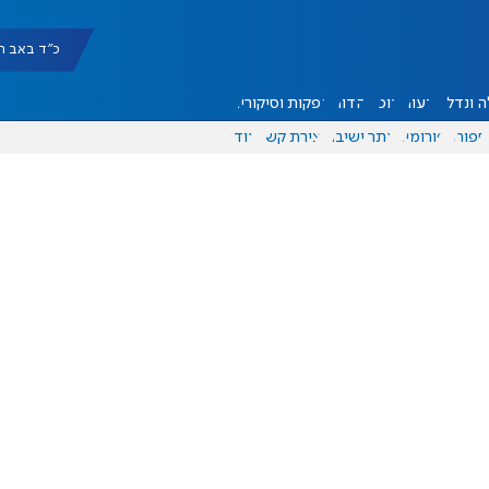
כ"ד באב תשפ"ו |
 ונדל"ן
דעות
אוכל
יהדות
הפקות וסיקורים
ספורט
פורומים
אתר ישיבה
יצירת קשר
עוד