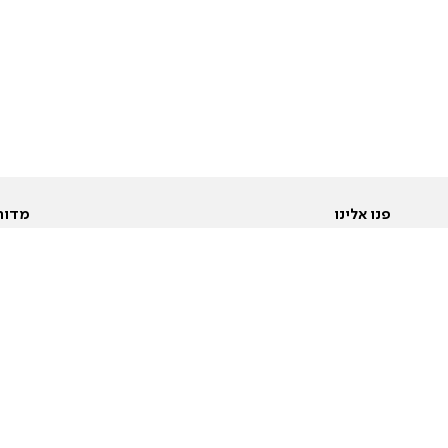
פנו אלינו
מדור
אודות
Pусский
חד
יצירת קשר
عربية
מב
פרסמו אצלנו
בי
תנאי שימוש
פו
מדיניות פרטיות
בא
הצהרת נגישות
בע
המייל האדום
מש