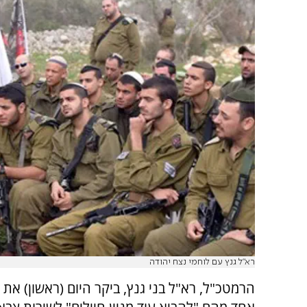
רא"ל גנץ עם לוחמי נצח יהודה
הרמטכ"ל, רא"ל בני גנץ, ביקר היום (ראשון) את 