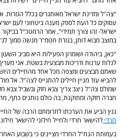
אחד מהם "להביא עוד מניין חיילים" לשירות צבאי
"צה"ל ומדינת ישראל מאותגרים בכלל הגזרות. א
עסוקים כל העת לספק מענה ביטחוני לעם ישרא
ישראל- זהו צורך תמידי", אמר הרמטכ''ל בביקור
במוצב מבוא דותן, בגזרת חטמ''ר מנשה סמוך לג'ני
"כאן, ביהודה ושומרון הפעילות היא סביב השעון 
לגלות ערנות ודריכות מבצעית בשטח. אני מעריך
שאתם מבצעים ומצפה מכל אחד מהחיילים היוש
להביא עוד מניין חיילים להתגייס לצה"ל. אל מול
שמולם צה"ל ניצב צריך צבא חזק ובשביל צבא חז
חברה חזקה ומתוקנת, בה כולם נותנים כתף, מתגי
גנץ הביע את הערכתו לתרומתם הרבה של החיילי
חרדי
להישאר חרדי ולחייל חילוני להישאר חילוני
בעמותת הנח"ל החרדי מציינים כי בשבוע האחרון