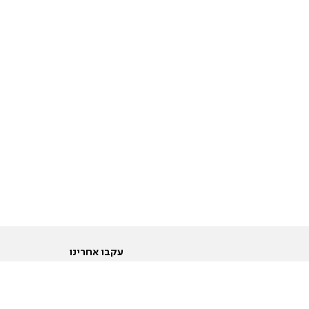
עקבו אחרינו
ות
טוויטר
ם הריון ולידה
פייסבוק