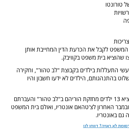
 טורונטו
רשויות
פה
צריכות
המשפט לקבל את הכרעת הדין המחייבת אותן
 שהוציא בית משפט בקוויבק.
 מעשי התעללות בילדים בקבוצת "לב טהור", וחקירה
שלוט בהתנהגותם, הילדים לא ידעו חשבון והיו
בעקבות הוצאת צו של בית המשפט בקוויבק להוציא 13 ילדים מחזקת הוריהם ב"לב טהור" והעברתם
במבר האחרון לצ'טהאם אונטריו, ואולם בית המשפט
 גם באונטריו.
ומת לא ראויה? דווחו לנו