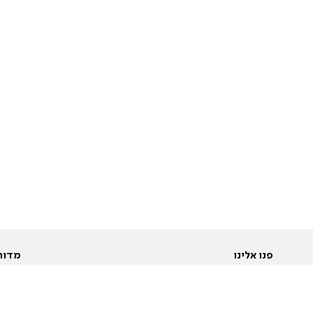
פנו אלינו
מדור
אודות
Pусский
חד
יצירת קשר
عربية
מב