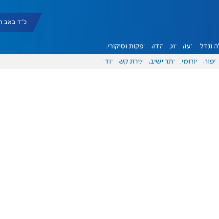
כ"ד באב תשפ"ו |
 ונדל"ן
דעות
אוכל
יהדות
הפקות וסיקורים
ספורט
פורומים
אתר ישיבה
יצירת קשר
עוד