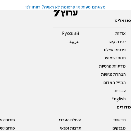
מצאתם טעות או פרסומת לא ראויה? דווחו לנו
פנו אלינו
אודות
Pусский
יצירת קשר
عربية
פרסמו אצלנו
תנאי שימוש
מדיניות פרטיות
הצהרת נגישות
המייל האדום
עברית
English
מדורים
חדשות
העולם הערבי
פורום צע
מבזקים
תרבות ופנאי
פורום נשו