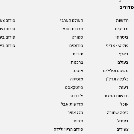
מדורים
חדשות
העולם הערבי
פורום צע
מבזקים
תרבות ופנאי
פורום נשו
ביטחוני
ספורט
פורום בי
פוליטי-מדיני
פורומים
פורום בי
בארץ
יהדות
בעולם
צרכנות
משפט ופלילים
אופנה
כלכלה ונדל"ן
מוסיקה
דעות
פיוטקאסט
חדשות המגזר
ילדודס
אוכל
מודעות אבל
כיפה שחורה
מזג אוויר
דיגיטל
תגיות
צעירים
פורום הריון ולידה