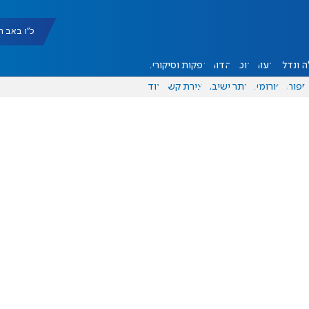
כ"ו באב תשפ"ו |
 ונדל"ן
דעות
אוכל
יהדות
הפקות וסיקורים
ספורט
פורומים
אתר ישיבה
יצירת קשר
עוד