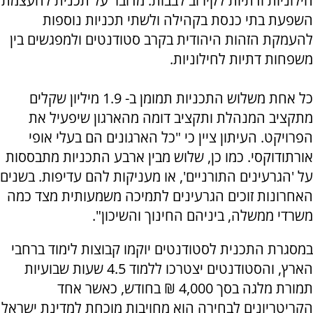
חילוניות ודתיות לקירוב לבבות. מדובר על תכנית להעצמת
השפעת בתי כנסת בקהילה ולשתי תכניות נוספות
להעמקת הזהות היהודית בקרב סטודנטים ולמפגשים בין
משפחות דתיות לחילוניות.
כל אחת משלוש התכניות תמומן ב- 1.9 מיליון שקלים
מתקציב המנהלת ותקציב דומה מהארגון שיפעיל את
הפרויקט. העיתון ציין כי "כל הארגונים הם בעלי אופי
אורתודוקסי. כמו כן, שלוש מבין ארבע התכניות מתבססות
על 'הגרעינים התורניים', או מעניקות להם עדיפות. בשנים
האחרונות זוכים הגרעינים לתמיכה משמעותית מצד כמה
משרדי ממשלה, ביניהם החינוך והשיכון".
במסגרת התכנית לסטודנטים יוקמו קבוצות לימוד ברחבי
הארץ, והסטודנטים יצטרכו ללמוד 4.5 שעות שבועיות
תמורת מלגה בסך 4,000 ₪ בחודש, כאשר אחד
הקריטריונים לבחירה הוא מחויבות מוכחת למדינת ישראל