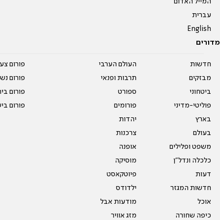
המייל האדום
עברית
English
מדורים
חדשות
העולם הערבי
פורום צע
מבזקים
תרבות ופנאי
פורום נשו
ביטחוני
ספורט
פורום בי
פוליטי-מדיני
פורומים
פורום בי
בארץ
יהדות
בעולם
צרכנות
משפט ופלילים
אופנה
כלכלה ונדל"ן
מוסיקה
דעות
פיוטקאסט
חדשות המגזר
ילדודס
אוכל
מודעות אבל
כיפה שחורה
מזג אוויר