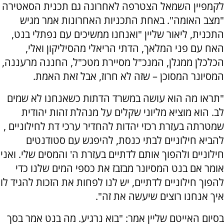
לקמפיין השמאל הצטרפה לאחרונה גם תכנית הסאטירה
"מצב האומה". באחת התכניות האחרונות אמר מגיש
התכנית, ליאור שליין "ואנחנו ממשיכים עם נפתלי בנט,
האח עם פני המלאך, הדתי הריאלי מהסיליקון ואלי,
הכלכלן ממגלן, המנכ"ל מסיירת מטכ"ל, החננה מרעננה,
המסיונר המסוכן – שזה לא חרוז, אבל זאת האמת.
"תראו מה הוא עושה במשרד הדתות כשאנחנו לא שמים
לב. הוא מוציא מליוני שקלים על מנהלת זהות יהודית
שמטרתה בעזרת רכזי יהדות להחדיר ערכי דת לחילוניים ,
להביא חילוניים לבתי כנסת, להיפגש עם סטודנטים
חילוניים ולהפוך אותם לדתיים בעזרת ה' והמסים שלי. ואני
אומר אם בנט המסיונר מבזבז את כספי המים שלנו כדי
להפוך חילוניים לדתיים, יש לנו לפחות את הזכות להגיד לו
איך אנחנו רוצים שיעשה את זה".
בסיום האייטם שליין אמר: "בוא נרגיע. מה בנט אמר בסך