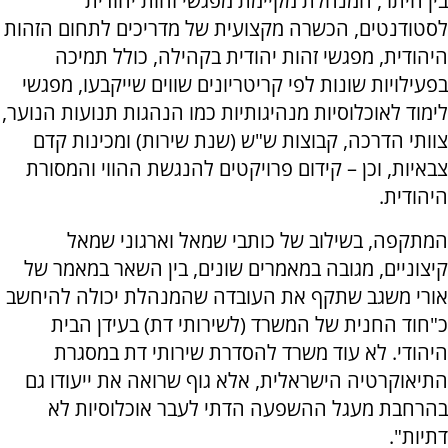
בין היתר, המנהלת מקיימת מפגשי זהות יהודית
לסטודנטים, הכשרה מקצועית של מדריכים לתחום הזהות
היהודית, מפגשי זהות יהודית בקהילה, כולל תמיכה
בפעילויות שונות לפי קריטריונים שווים שייקבעו, מפגשי
לימוד לאוכלוסיות מנהיגותיות כמו הנהגות תנועות הנוער,
צוותי הדרכה, קבוצות ש"ש (שנת שירות) ומכינות קדם
צבאיות, וכן – קידום פרויקטים להנגשת ההווי והמסורת
היהודית.
המתקפה, בשילוב של כותבי שמאל וארגוני שמאל
קיצוניים, מגובה במאמרים שונים, בין השאר במאמר של
אורי משגב שתקף את העובדה שהמנהלת יכולה להיחשב
כ"חוד החנית של המשרד (לשירותי דת) בעידן הבית
היהודי. לא עוד משרד להסדרת שירותי דת במסגרת
התיאוקרטיה הישראלית, אלא גוף שרואה את ייעודו גם
בהרחבת מעגל ההשפעה הדתי לעבר אוכלוסיות לא
דתיות".