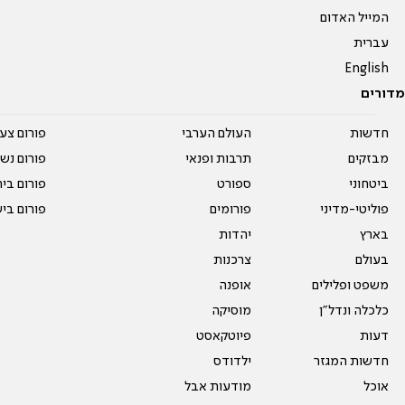
המייל האדום
עברית
English
מדורים
חדשות
העולם הערבי
פורום צע
מבזקים
תרבות ופנאי
פורום נשו
ביטחוני
ספורט
פורום בי
פוליטי-מדיני
פורומים
פורום בי
בארץ
יהדות
בעולם
צרכנות
משפט ופלילים
אופנה
כלכלה ונדל"ן
מוסיקה
דעות
פיוטקאסט
חדשות המגזר
ילדודס
אוכל
מודעות אבל