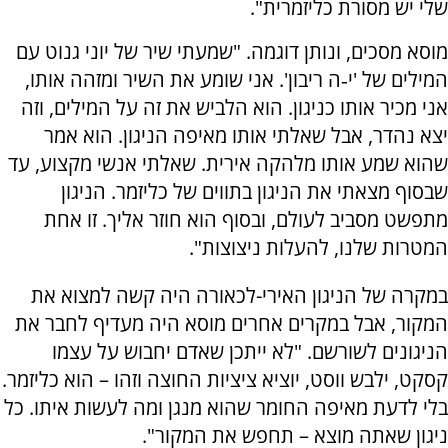
שלי יש מסורת כליזמרית".
מוסא מסכים, ונותן דוגמה. "שמעתי שיר של יוני גנוט עם
המילים של 'י‑ה ריבון'. אני שומע את השיר ומזהה אותו,
אני מכיר אותו כניגון. הוא הלביש את זה על המילים, וזה
יצא נהדר, אבל שאלתי אותו מאיפה הניגון. הוא אמר
שהוא שמע אותו מלהקה אירית. שאלתי אנשי מקצוע, עד
שבסוף מצאתי את הניגון בתווים של כליזמר. הניגון
מתפשט מסביב לעולם, ובסוף הוא חוזר אליך. זו אחת
המטרות שלנו, להעלות ניצוצות".
במקרה של הניגון האירי-לכאורה היה קשה למצוא את
המקור, אבל במקרים אחרים מוסא היה מעדיף לחבר את
הניגונים לשורשם. "לא ייתכן שאדם יחבוש על עצמו
קסקט, ילבש ווסט, יוציא ציציות החוצה וזהו – הוא כליזמר.
בלי לדעת מאיפה החומר שהוא מנגן ומה לעשות איתו. כל
ניגון שאתה מוצא – תחפש את המקור".