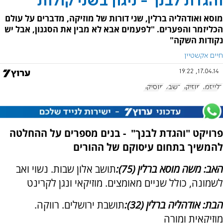
והגדת לבנך - ניגון בשני קולות
מוסא ואודהליה ברלין, שני דורות של מוזיקה, מדברים על עולם
הכליזמר והפערים. "לפעמים אבא לא מבין את הסגנון, אבל יש
נקודות השקה"
חיים אקשטיין
17.04.14, 19:22
כלייזמר
מוזיקה
בשבע
מוסיקה
פרויקט "והגדת לבנך" - בנים מספרים על ההחלטה
להמשיך בתחום עיסוקם של ההורים
האב: משה מוסא ברלין (75):
תושב אלון שבות. נשוי ואב
לשמונה, כולל שניים מאומצים. מוזיקאי ונגן לקרינט
הבת: אודהליה ברלין (32):
תושבת ירושלים. רווקה.
מוזיקאית ומורה