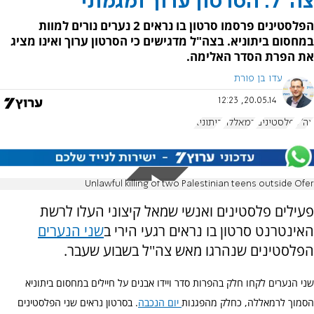
צה"ל: הסרטון ערוך ומגמתי
הפלסטינים פרסמו סרטון בו נראים 2 נערים נורים למוות
במחסום ביתוניא. בצה"ל מדגישים כי הסרטון ערוך ואינו מציג
את הפרת הסדר האלימה.
עדו בן פורת
20.05.14, 12:23
צה"ל
פלסטינים
רמאללה
ביתוניא
Unlawful killing of two Palestinian teens outside Ofer
פעילים פלסטינים ואנשי שמאל קיצוני העלו לרשת
האינטרנט סרטון בו נראים רגעי הירי ב
שני הנערים
הפלסטינים שנהרגו מאש צה''ל בשבוע שעבר.
שני הנערים לקחו חלק בהפרות סדר ויידו אבנים על חיילים במחסום ביתוניא
הסמוך לרמאללה, כחלק מהפגנות
יום הנכבה
.
בסרטון נראים שני הפלסטינים