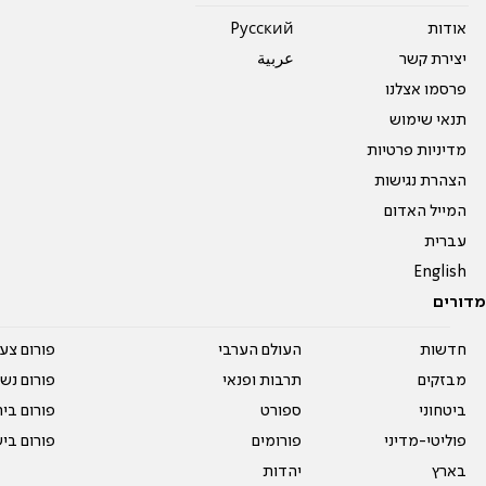
אודות
Pусский
יצירת קשר
عربية
פרסמו אצלנו
תנאי שימוש
מדיניות פרטיות
הצהרת נגישות
המייל האדום
עברית
English
מדורים
חדשות
העולם הערבי
פורום צע
מבזקים
תרבות ופנאי
פורום נשו
ביטחוני
ספורט
פורום בי
פוליטי-מדיני
פורומים
פורום בי
בארץ
יהדות