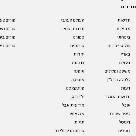
מדורים
חדשות
העולם הערבי
פורום צע
מבזקים
תרבות ופנאי
פורום נשו
ביטחוני
ספורט
פורום בי
פוליטי-מדיני
פורומים
פורום בי
בארץ
יהדות
בעולם
צרכנות
משפט ופלילים
אופנה
כלכלה ונדל"ן
מוסיקה
דעות
פיוטקאסט
חדשות המגזר
ילדודס
אוכל
מודעות אבל
כיפה שחורה
מזג אוויר
דיגיטל
תגיות
צעירים
פורום הריון ולידה