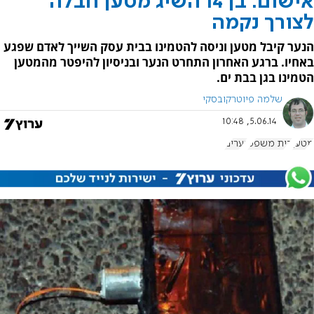
אישום: בן 14 השיג מטען חבלה
לצורך נקמה
הנער קיבל מטען וניסה להטמינו בבית עסק השייך לאדם שפגע
באחיו. ברגע האחרון התחרט הנער ובניסיון להיפטר מהמטען
הטמינו בגן בבת ים.
שלמה פיוטרקובסקי
5.06.14, 10:48
מטען
בית משפט
נערים