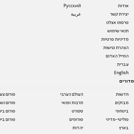
אודות
Pусский
יצירת קשר
عربية
פרסמו אצלנו
תנאי שימוש
מדיניות פרטיות
הצהרת נגישות
המייל האדום
עברית
English
מדורים
חדשות
העולם הערבי
פורום צע
מבזקים
תרבות ופנאי
פורום נשו
ביטחוני
ספורט
פורום בי
פוליטי-מדיני
פורומים
פורום בי
בארץ
יהדות