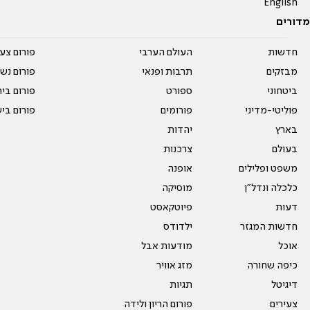
English
מדורים
חדשות
העולם הערבי
פורום צע
מבזקים
תרבות ופנאי
פורום נשו
ביטחוני
ספורט
פורום בי
פוליטי-מדיני
פורומים
פורום בי
בארץ
יהדות
בעולם
צרכנות
משפט ופלילים
אופנה
כלכלה ונדל"ן
מוסיקה
דעות
פיוטקאסט
חדשות המגזר
ילדודס
אוכל
מודעות אבל
כיפה שחורה
מזג אוויר
דיגיטל
תגיות
צעירים
פורום הריון ולידה