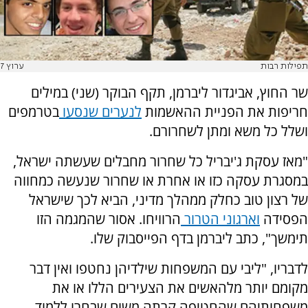
תפילות רבות
ערוץ 7
שר החוץ, אביגדור ליברמן, תקף הבוקר (שני) במילים
חריפות את הפניית ההאשמות
לנערים שנסעו
בטרמפים
ושלל כל משא ומתן לשחרורם.
"מאז עסקת ג'יבריל כל שחרור מחבלים שעשתה ישראל,
במסגרת עסקה כזו או אחרת או שחרור שנעשה כמחווה
של רצון טוב כחלק ממהלך מדיני, הביא לכך שישראל
הפסידה
וארגוני הטרור
הרוויחו. אסור שהמגמה הזו
תימשך", כתב ליברמן בדף הפייסבוק שלו.
לדבריו, "ליבי עם המשפחות שילדיהן נחטפו ואין דבר
מקומם יותר מלהאשים את הצעירים הללו או את
משפחותיהם שהחטיפה קרתה משום שבחרו ללמוד