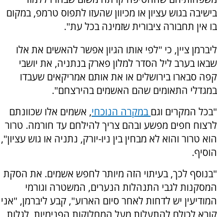
בישיבה בגוש עציון או מכיוון שהעזו לתפוס טרמפ, במקום
בו אין תחבורה ציבורית שזמינה בכל עת".
ליברמן ציין, כי "לפי אותו הגיון אפשר להאשים את אלו
שבאו בערב ליל הסדר למלון פארק בנתניה, את יושבי
קפה סבארו בירושלים או את אותם אמריקאים שעבדו
במגדלי התאומים שהם האשמים בהירצחם".
"בכל המקרים וגם
במקרה הנוכחי
, אשמים אלו שכוונתם
לרצוח חפים מפשע ובהם צריך להילחם עד חורמה. טרור
הוא טרור והוא לא מבחין בין ניו-יורק, נתניה או גוש עציון",
הוסיף.
"בנוסף לכך, בעיתוי הזה מיותר לחפש אשמים. את הסקת
המסקנות לגבי התנהלות הנערים, המשטרה וגורמי
המודיעין יש לדחות לאחר סיום הארוע", קבע ליברמן, "
אני
קורא לכולם להתעלות מעל המחלוקות הפנימיות, לגלות