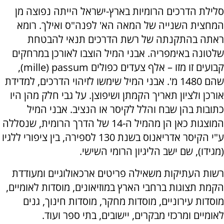
סלילת הדרכים הרומיות בארץ-ישראל הייתה נפוצה מן
המחצית השנייה של המאה הא' לפנה"ס ואילך. רומא
ראתה בהתקנתה של רשת הדרכים תנאי להבטחת
שלטונה באימפריה. אבני המיל הוצבו לאורכן במרחקים
קבועים זו מזו – אלף צעדים כפולים mille) passum),
שהם 1480 מ'. אבני המיל שימשו לזיהוי הדרכים, למדידת
אורכן ולציון תאריך הקמתן ושיפוצן. על גבי חלק מהן היו
כתובות בהן שבח והלל לקיסר או הנציב. אבני המיל
המוצגות כאן הן מהמיל ה-14 של הדרך הרומית, שנסללה
ע"י הקיסר אדריאנוס בשנת 130 לספירה, בין ציפורי ללגיו
(מגידו), שם ישב הליגיון הרומי השישי.
רשות העתיקות משאילה פריטים ארכאולוגיים ומעודדת
הקמת תצוגות ברחבי הארץ במוזיאונים, מוסדות לאומיים,
מוסדות עירוניים, מוסדות מחקר, מוסדות חינוך, גנים
לאומיים ומרכזי מבקרים, יישובים, בתי ספר ועוד.