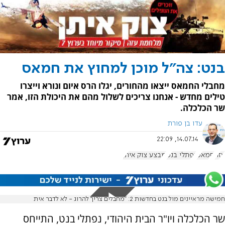
בנט: צה"ל מוכן למחוץ את חמאס
מחבלי החמאס ייצאו מהחורים, יגלו הרס איום ונורא וייצרו
טילים מחדש - אנחנו צריכים לשלול מהם את היכולת הזו, אמר
שר הכלכלה.
עדו בן פורת
14.07.14, 22:09
עזה
חמאס
נפתלי בנט
מבצע צוק איתן
חמישה מראיינים מול בנט בחדשות 2: "מחבלים צריך להרוג - לא לדבר אית
שר הכלכלה ויו"ר הבית היהודי, נפתלי בנט, התייחס