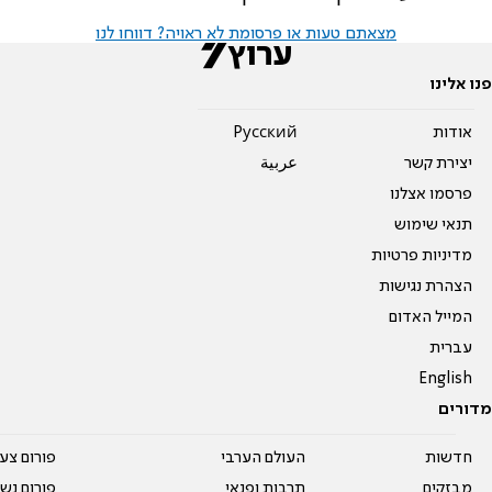
מצאתם טעות או פרסומת לא ראויה? דווחו לנו
פנו אלינו
אודות
Pусский
יצירת קשר
عربية
פרסמו אצלנו
תנאי שימוש
מדיניות פרטיות
הצהרת נגישות
המייל האדום
עברית
English
מדורים
חדשות
העולם הערבי
פורום צע
מבזקים
תרבות ופנאי
פורום נשו