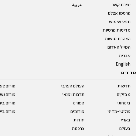
יצירת קשר
عربية
פרסמו אצלנו
תנאי שימוש
מדיניות פרטיות
הצהרת נגישות
המייל האדום
עברית
English
מדורים
חדשות
העולם הערבי
פורום צע
מבזקים
תרבות ופנאי
פורום נשו
ביטחוני
ספורט
פורום בי
פוליטי-מדיני
פורומים
פורום בי
בארץ
יהדות
בעולם
צרכנות