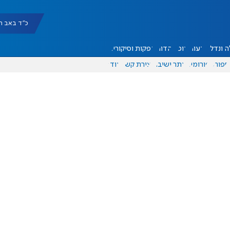
כ"ד באב תשפ"ו |
 ונדל"ן
דעות
אוכל
יהדות
הפקות וסיקורים
ספורט
פורומים
אתר ישיבה
יצירת קשר
עוד