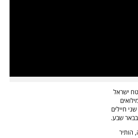
טח ישראל
סרן במילואים
שני חיילים
 בבאר שבע.
 הותיר