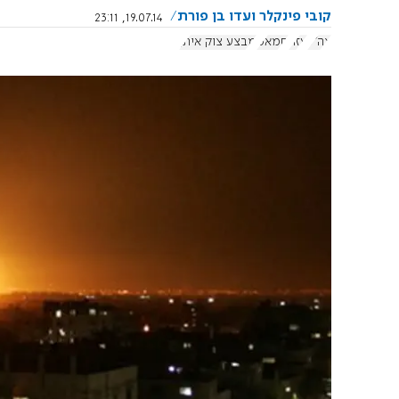
קובי פינקלר ועדו בן פורת
19.07.14, 23:11
צה"ל
עזה
חמאס
מבצע צוק איתן