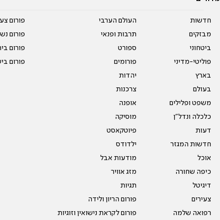
חדשות
העולם הערבי
פורום צע
מבזקים
תרבות ופנאי
פורום נשו
ביטחוני
ספורט
פורום בי
פוליטי-מדיני
פורומים
פורום בי
בארץ
יהדות
בעולם
צרכנות
משפט ופלילים
אופנה
כלכלה ונדל"ן
מוסיקה
דעות
פיוטקאסט
חדשות המגזר
ילדודס
אוכל
מודעות אבל
כיפה שחורה
מזג אוויר
דיגיטל
תגיות
צעירים
פורום הריון ולידה
רפואה שלמה
פורום לקראת נישואין וזוגיות