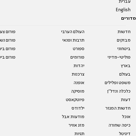
עברית
English
מדורים
חדשות
העולם הערבי
פורום צע
מבזקים
תרבות ופנאי
פורום נשו
ביטחוני
ספורט
פורום בי
פוליטי-מדיני
פורומים
פורום בי
בארץ
יהדות
בעולם
צרכנות
משפט ופלילים
אופנה
כלכלה ונדל"ן
מוסיקה
דעות
פיוטקאסט
חדשות המגזר
ילדודס
אוכל
מודעות אבל
כיפה שחורה
מזג אוויר
דיגיטל
תגיות