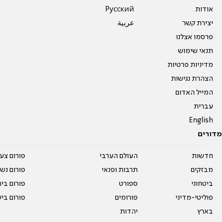
אודות
Pусский
יצירת קשר
عربية
פרסמו אצלנו
תנאי שימוש
מדיניות פרטיות
הצהרת נגישות
המייל האדום
עברית
English
מדורים
חדשות
העולם הערבי
פורום צע
מבזקים
תרבות ופנאי
פורום נשו
ביטחוני
ספורט
פורום בי
פוליטי-מדיני
פורומים
פורום בי
בארץ
יהדות