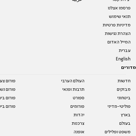
פרסמו אצלנו
תנאי שימוש
מדיניות פרטיות
הצהרת נגישות
המייל האדום
עברית
English
מדורים
חדשות
העולם הערבי
פורום צע
מבזקים
תרבות ופנאי
פורום נשו
ביטחוני
ספורט
פורום בי
פוליטי-מדיני
פורומים
פורום בי
בארץ
יהדות
בעולם
צרכנות
משפט ופלילים
אופנה