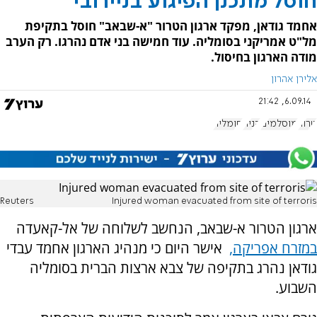
חוסל מתכנן הפיגוע בניירובי
אחמד גודאן, מפקד ארגון הטרור "א-שבאב" חוסל בתקיפת
מל"ט אמריקני בסומליה. עוד חמישה בני אדם נהרגו. רק הערב
מודה הארגון בחיסול.
אלירן אהרון
6.09.14, 21:42
טרור
מוסלמים
קניה
סומליה
Reuters
Injured woman evacuated from site of terroris
ארגון הטרור א-שבאב, ה
נחשב לשלוחה של אל-קאעדה
במזרח אפריקה,
אישר היום כי מנהיג הארגון אחמד עבדי
גודאן נהרג בתקיפה של צבא ארצות הברית בסומליה
השבוע.