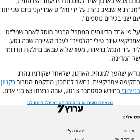
גורם צבאי בארגון אמר לסוכנות הידיעות הצרפתית,
"מנהיג א-שבאב נהרג על ידי מזל"ט אמריקני ביום שני יחד
עם שני בכירים נוספים".
על פי אחד הדיווחים המחבל הבכיר חוסל לאחר שמל"ט
אמריקאי שיגר טילי "הלפייר" לעבר השיירה שבה נסע,
ליד עיר הנמל בראווה, מעוז של א-שבאב בחלקה הדרומי
של המדינה.
גודאן שהפך למנהיג הארגון, שלאחר שקודמו נהרג
בתקיפה אמריקאית,
נחשב למתכנן מתקפת הטרור
בקניון
בניירובי
בחודש ספטמבר 2013, שבה נרצחו 63 בני אדם.
מצאתם טעות או פרסומת לא ראויה? דווחו לנו
פנו אלינו
אודות
Pусский
יצירת קשר
عربية