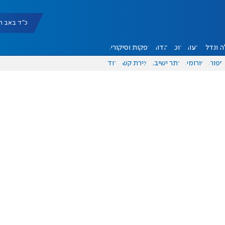
כ"ד באב תשפ"ו |
 ונדל"ן
דעות
אוכל
יהדות
הפקות וסיקורים
ספורט
פורומים
אתר ישיבה
יצירת קשר
עוד