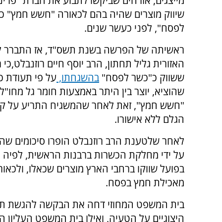
מייצגים, אזרחים שביקשו לתבוע את חברת "פרינ
שיווק מוצרים שהיה בהם לכאורה "חשש חמץ" כ
לפסח", לפני כעשר שנים.
ראשיתה של הפרשה בשנת תשס"ד, אז התברר ל
האזורית גליל תחתון, הרב יוסף חיים רוזנבלט,כי 
ששווק כ"כשר לפסח"
בהשגחתו,
על פי תעודת כ
שהוציא, יוצר בין היתר באמצעות חומר גל מחו"ל 
"חשש חמץ", זאת לאחר שהמשגיח התריע על קל
הגלם ללא אישורו.
לאחר שלטענת הרב רוזנבלט הופרו סיכומים שה
על ידי מחלקת הכשרות ברבנות הראשית, לפיה י
בפועל שווקו ברחבי הארץ מוצרים שכאלו, ולכאו
מאכילת חמץ בפסח.
בית המשפט המחוזי דחה את הבקשה להגשת תובע
היצוגיים על הטעיה, ואילו בית המשפט העליו