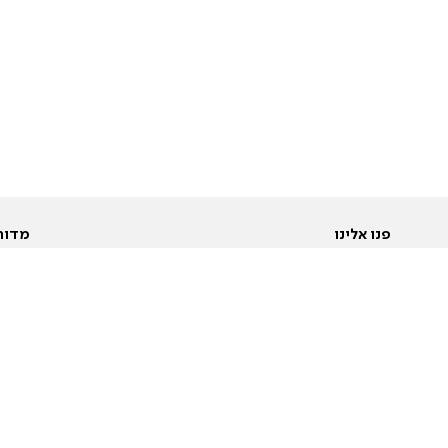
פנו אלינו
מדור
אודות
Pусский
חד
יצירת קשר
عربية
מב
פרסמו אצלנו
בי
תנאי שימוש
פו
מדיניות פרטיות
בא
הצהרת נגישות
בע
המייל האדום
מש