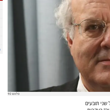
פלאש 90
 שני תובעים