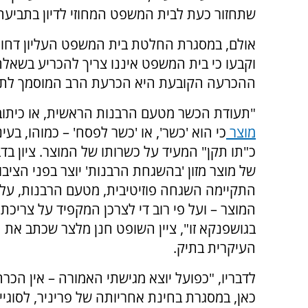
שתחזור כעת לבית המשפט המחוזי לדיון בתביעה 
אולם, במסגרת החלטת בית המשפט העליון דחו 
וקבעו כי בית המשפט איננו צריך להכריע בשאלה
ההכרעה הקובעת היא הכרעת הרב המוסמך לתת
"תעודת הכשר מטעם הרבנות הראשית, או כיתוב
מוצר
כי הוא 'כשר', או 'כשר לפסח' – כמוהו, בעינ
כ"תו תקן" המעיד על כשרותו של המוצר. ציון בד
של מוצר מזון 'בהשגחת הרבנות' יוצר בפני הציבו
התקיימה השגחה פוזיטיבית, מטעם הרבנות, על ר
המוצר – ועל פי רוב די לצרכן המקפיד על צריכת 
בגושפנקא זו", ציין השופט חנן מלצר שכתב את 
העיקרית בתיק.
לדבריו, "כפועל יוצא מגישתי האמורה – אין הכר
כאן, במסגרת בחינת אחריותה של פריניר, לסוגי