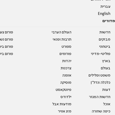
עברית
English
מדורים
חדשות
העולם הערבי
פורום צע
מבזקים
תרבות ופנאי
פורום נשו
ביטחוני
ספורט
פורום בי
פוליטי-מדיני
פורומים
פורום בי
בארץ
יהדות
בעולם
צרכנות
משפט ופלילים
אופנה
כלכלה ונדל"ן
מוסיקה
דעות
פיוטקאסט
חדשות המגזר
ילדודס
אוכל
מודעות אבל
כיפה שחורה
מזג אוויר