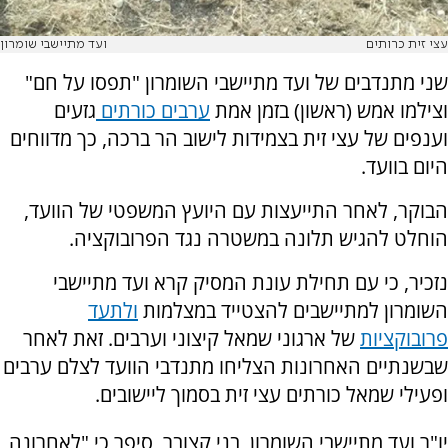
עצי זית כרותים
ועד מתיישבי שומרון
שני מתנדבים של ועד מתיישבי השומרון "תפסו על חם"
וצילמו אמש (ראשון) בזמן אמת
ערבים כורתים
גזעים
וענפים של עצי זית בצמידות לישוב הר ברכה, כך מדווחים
היום בוועד.
הבוקר, לאחר התייעצות עם היועץ המשפטי של הוועד,
הוחלט להגיש תלונה במשטרה נגד הפרובוקציה.
נזכיר, כי עם תחילת עונת המסיק קרא ועד מתיישבי
השומרון למתיישבים להצטייד במצלמות
ולתעד
פרובוקציות
של ארגוני שמאל קיצוני וערבים. זאת לאחר
שבשנתיים האחרונות הצליחו מתנדבי הוועד לצלם ערבים
ופעילי שמאל כורתים עצי זית בסמוך ליישובים.
יו"ר ועד מתיישבי השומרון, בני קצובר, סיפר כי "לאחרונה