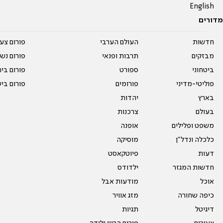
English
מדורים
חדשות
העולם הערבי
פורום צע
מבזקים
תרבות ופנאי
פורום נשו
ביטחוני
ספורט
פורום בי
פוליטי-מדיני
פורומים
פורום בי
בארץ
יהדות
בעולם
צרכנות
משפט ופלילים
אופנה
כלכלה ונדל"ן
מוסיקה
דעות
פיוטקאסט
חדשות המגזר
ילדודס
אוכל
מודעות אבל
כיפה שחורה
מזג אוויר
דיגיטל
תגיות