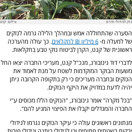
נזק לגידולי תירס
צילום: קנט
הסערה שהתחוללה אמש ובמהלך הלילה גרמה לנזקים
של למעלה מ-
6 מיליון ₪ לחקלאים
. כך עולה מהערכה
ראשונית של קנט, הקרן לביטוח נזקי טבע בחקלאות.
לדברי דוד גינזבורג, מנכ"ל קנט, מעריכי החברה יצאו החל
משעות הבוקר המוקדמות לשטח על מנת לאמוד את
הנזקים ובחברה מעריכים כי רק בתקופה הקרובה ניתן
יהיה לדעת במדויק את היקף הנזקים.
"בכל מקרה" אומר גינזבורג, "הנזקים הללו מכוסים ע"י
החברה והמגדלים יקבלו את הפיצוי המגיע להם".
מנתונים ראשונים עולה כי עיקר הנזקים נגרמו לגידולי
ירקות בשטחים פתוחים וכן לגידולי כותנה וגידולי פירות,