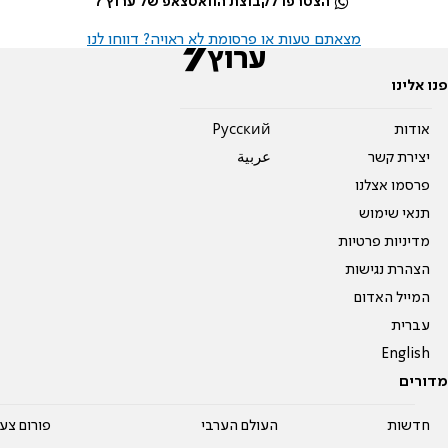
הצטרפו לקבוצת הוואטצאפ של ערוץ 7
מצאתם טעות או פרסומת לא ראויה? דווחו לנו
פנו אלינו
אודות
Pусский
יצירת קשר
عربية
פרסמו אצלנו
תנאי שימוש
מדיניות פרטיות
הצהרת נגישות
המייל האדום
עברית
English
מדורים
חדשות
העולם הערבי
פורום צע