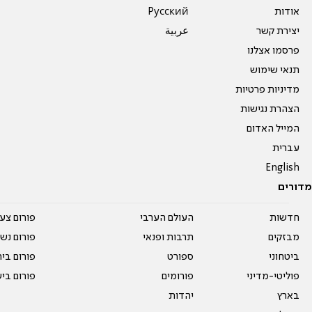
אודות
Pусский
יצירת קשר
عربية
פרסמו אצלנו
תנאי שימוש
מדיניות פרטיות
הצהרת נגישות
המייל האדום
עברית
English
מדורים
חדשות
העולם הערבי
פורום צע
מבזקים
תרבות ופנאי
פורום נשו
ביטחוני
ספורט
פורום בי
פוליטי-מדיני
פורומים
פורום בי
בארץ
יהדות