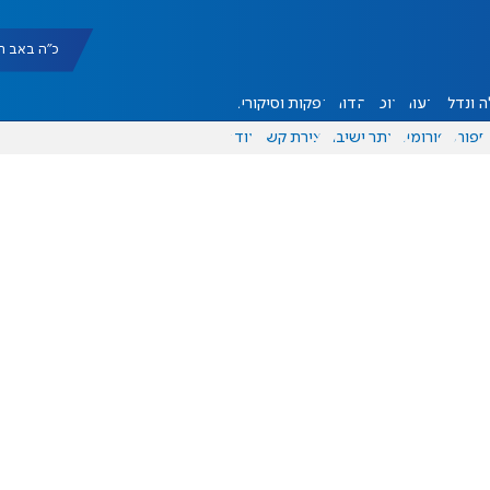
כ"ה באב תשפ"ו |
 ונדל"ן
דעות
אוכל
יהדות
הפקות וסיקורים
ספורט
פורומים
אתר ישיבה
יצירת קשר
עוד