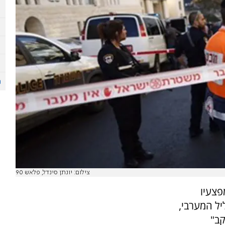
צילום: יונתן סינדל, פלאש 90
פצעיו
ג'ת שבגליל המערבי,
קב"