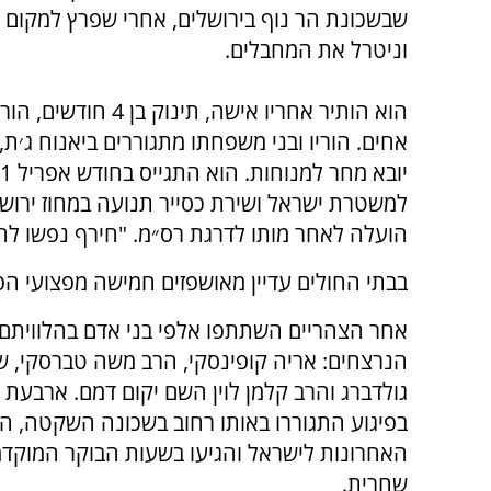
שבשכונת הר נוף בירושלים, אחרי שפרץ למקום
וניטרל את המחבלים.
הוא הותיר אחריו אישה,
תינוק בן 4 חודשים
אחים. הוריו ובני משפחתו מתגוררים ביאנוח ג׳ת,
יובא מחר למנ
למשטרת ישראל ושירת כסייר תנועה במחוז ירושל
הועלה לאחר מותו לדרגת רס״מ.
"חירף נפשו לה
בבתי החולים עדיין מאושפזים חמישה מפצועי ה
אחר הצהריים השתתפו אלפי בני אדם בהלוויתם
הנרצחים: אריה קופינסקי, הרב משה טברסקי, ש
גולדברג והרב קלמן לוין השם יקום דמם.
ארבעת 
בפיגוע התגוררו באותו רחוב בשכונה השקטה, ה
האחרונות לישראל והגיעו בשעות הבוקר המוקד
שחרית.