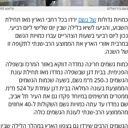
גשם בירושלים
פלאש 90
כמויות גדולות
של גשם
ירדו בכל רחבי הארץ מאז תחילת
השבוע, והגיעו לשיא בלילה שבין יום שלישי ליום רביעי.
נכון ליום רביעי בשעות הצהריים עברו כמויות הגשם
במרבית אזורי הארץ את הממוצע הרב-שנתי לתקופה זו
של השנה.
כמות גשמים חריגה נמדדה דווקא באזור המרכז ובשפלה
הפנימית. בבית דגן שבשפלה נמדדו מאז תחילת עונת
הגשמים כ‑250 מ"מ גשם, בשעה שכמות הגשמים
הממוצעת בעונה המלאה בבית דגן עומדת על 524 מ"מ.
ממטרים מרשימים במיוחד פקדו גם את העיר תל אביב,
שם נמדדו עד עתה כמויות גשם השקולות ל‑40 אחוזים
מהממוצע הרב-שנתי לעונת הגשמים כולה.
הגשמים הרבים שירדו גם בצפון הארץ במהלך הלילה שבין