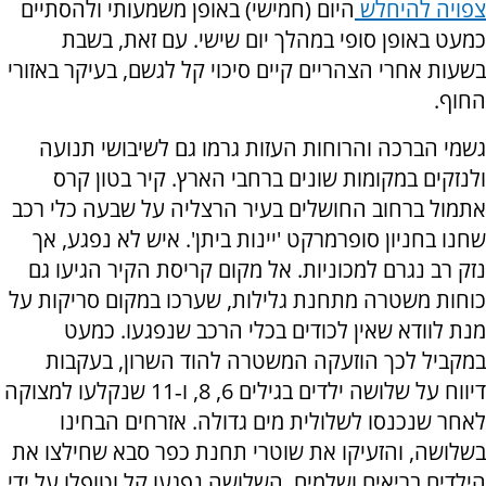
צפויה להיחלש
היום (חמישי) באופן משמעותי ולהסתיים
כמעט באופן סופי במהלך יום שישי. עם זאת, בשבת
בשעות אחרי הצהריים קיים סיכוי קל לגשם, בעיקר באזורי
החוף.
גשמי הברכה והרוחות העזות גרמו גם לשיבושי תנועה
ולנזקים במקומות שונים ברחבי הארץ. קיר בטון קרס
אתמול ברחוב החושלים בעיר הרצליה על שבעה כלי רכב
שחנו בחניון סופרמרקט 'יינות ביתן'. איש לא נפגע, אך
נזק רב נגרם למכוניות. אל מקום קריסת הקיר הגיעו גם
כוחות משטרה מתחנת גלילות, שערכו במקום סריקות על
מנת לוודא שאין לכודים בכלי הרכב שנפגעו. כמעט
במקביל לכך הוזעקה המשטרה להוד השרון, בעקבות
דיווח על שלושה ילדים בגילים 6, 8, ו‑11 שנקלעו למצוקה
לאחר שנכנסו לשלולית מים גדולה. אזרחים הבחינו
בשלושה, והזעיקו את שוטרי תחנת כפר סבא שחילצו את
הילדים בריאים ושלמים. השלושה נפגעו קל וטופלו על ידי