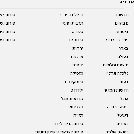
מדורים
חדשות
העולם הערבי
פורום צע
מבזקים
תרבות ופנאי
פורום נשו
ביטחוני
ספורט
פורום בי
פוליטי-מדיני
פורומים
פורום בי
בארץ
יהדות
בעולם
צרכנות
משפט ופלילים
אופנה
כלכלה ונדל"ן
מוסיקה
דעות
פיוטקאסט
חדשות המגזר
ילדודס
אוכל
מודעות אבל
כיפה שחורה
מזג אוויר
דיגיטל
תגיות
צעירים
פורום הריון ולידה
רפואה שלמה
פורום לקראת נישואין וזוגיות