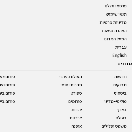
פרסמו אצלנו
תנאי שימוש
מדיניות פרטיות
הצהרת נגישות
המייל האדום
עברית
English
מדורים
חדשות
העולם הערבי
פורום צע
מבזקים
תרבות ופנאי
פורום נשו
ביטחוני
ספורט
פורום בי
פוליטי-מדיני
פורומים
פורום בי
בארץ
יהדות
בעולם
צרכנות
משפט ופלילים
אופנה