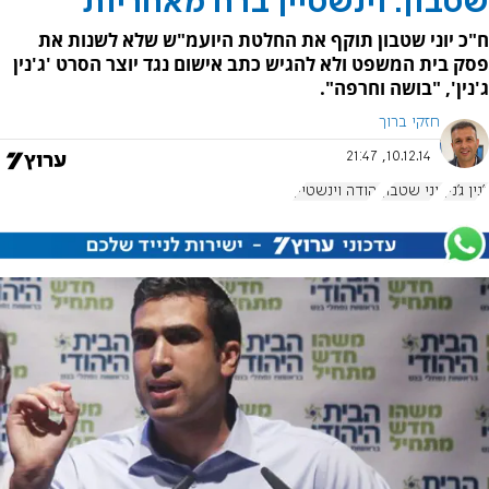
שטבון: וינשטיין ברח מאחריות
ח"כ יוני שטבון תוקף את החלטת היועמ"ש שלא לשנות את
פסק בית המשפט ולא להגיש כתב אישום נגד יוצר הסרט 'ג'נין
ג'נין', "בושה וחרפה".
חזקי ברוך
10.12.14, 21:47
ג'נין ג'נין
יוני שטבון
יהודה וינשטיין