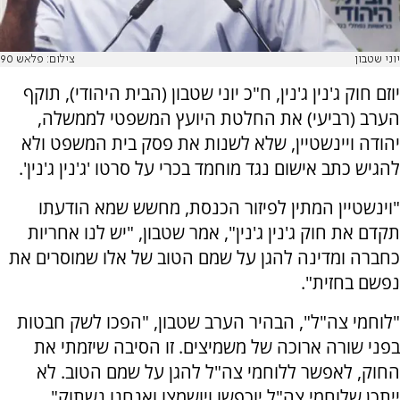
יוני שטבון
צילום: פלאש 90
יוזם חוק ג'נין ג'נין,
ח"כ יוני שטבון (הבית היהודי), תוקף
הערב (רביעי)
את החלטת היועץ המשפטי לממשלה,
יהודה ויינשטיין, שלא לשנות את פסק בית המשפט ולא
להגיש כתב אישום נגד מוחמד בכרי על סרטו 'ג'נין ג'נין'.
"וינשטיין המתין לפיזור הכנסת, מחשש שמא הודעתו
תקדם את חוק ג'נין ג'נין", אמר שטבון, "יש לנו אחריות
כחברה ומדינה להגן על שמם הטוב של אלו שמוסרים את
נפשם בחזית".
"לוחמי צה"ל", הבהיר הערב שטבון, "הפכו לשק חבטות
בפני שורה ארוכה של משמיצים. זו הסיבה שיזמתי את
החוק, לאפשר ללוחמי צה"ל להגן על שמם הטוב. לא
ייתכן שלוחמי צה"ל יוכפשו ויושמצו ואנחנו נשתוק".