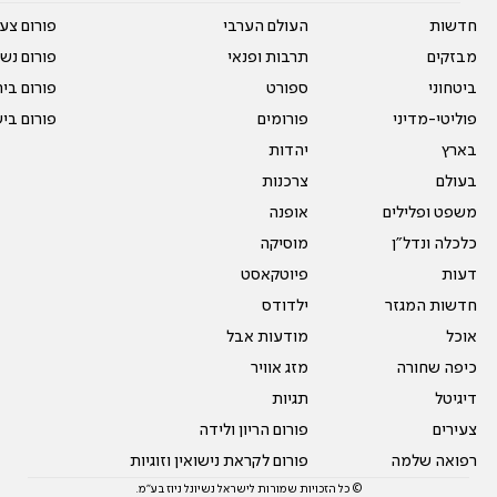
חדשות
העולם הערבי
פורום צע
מבזקים
תרבות ופנאי
פורום נשו
ביטחוני
ספורט
פורום בי
פוליטי-מדיני
פורומים
פורום בי
בארץ
יהדות
בעולם
צרכנות
משפט ופלילים
אופנה
כלכלה ונדל"ן
מוסיקה
דעות
פיוטקאסט
חדשות המגזר
ילדודס
אוכל
מודעות אבל
כיפה שחורה
מזג אוויר
דיגיטל
תגיות
צעירים
פורום הריון ולידה
רפואה שלמה
פורום לקראת נישואין וזוגיות
© כל הזכויות שמורות לישראל נשיונל ניוז בע"מ.