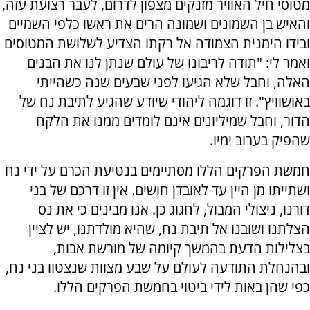
מטוסי חיל האוויר מזנקים מצפון לדרום, לעבר רצועת עזה,
והאיש בן השמונים ושמונה הרים את ראשו כלפי השמיים
ובידו הימנית הצמודה אל רקתו הצדיע לשלושת המטוסים
ואמר לי: "תודה לריבונו של עולם שנתן לנו את הבנים
האלה, וחבל שלא הגיעו לפני שבעים שנה כשהייתי
באושוויץ". זו דוגמה ליהודי שיודע שהגיע לתיבת נח של
הדור, וחבל שמיליונים אינם לומדים ממנו את הלקח
שהפיק בערוב ימיו.
חמשת הפרקים הללו מסתיימים בנטיעת הכרם על ידי נח
ושתייתו מן היין עד לאובדן חושים. אין זו דרכם של בני
דורנו, ניצולי המבול, לחגוג כן. אנו מבינים כי את נס
הצלתנו ושובנו אל תיבת נח, שהיא מולדתנו, יש לציין
בצלילות הדעת בהמשך קיומה של מורשת אבות,
ובהנחלת התודעה לעולם על שבע מצוות שנצטוו בני נח,
כפי שהן באות לידי ביטוי בחמשת הפרקים הללו.