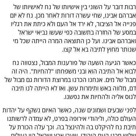
רבות דובר על השוני בין אישיותו של נח לאישיותו של
אברהם אבינו, שחי עשרה דורות לאחר מכן. נח לא יזם
פנייה אל הציבור, לא ירד אל העם ולא כיתת את רגליו
במסע של החזרה בתשובה כפי שעשו נביאי ישראל
ואברהם אבינו. ועל כן התוצאה המרה הייתה שכל מי
שנותר מחוץ לתיבה בא אל קצו.
כאשר הגיעה השעה של פורענות המבול, נצטווה נח
לבוא אל התיבה הוא ובני משפחתו "להחיות". היה זה
מבול של מים. אנחנו הכרנו במרוצת הדורות גם מבול של
דם, מלווה באש ותימרות עשן. ואז לא הייתה לנו תיבה
לנוס אליה ולהחיות את נפשנו.
לפני שבעים ושמונים שנה, כאשר האיום נשקף על יהדות
העולם כולה, וליהודי אירופה בפרט, לא עמדה לרשותנו
תיבת נח להיקלט בה ולהינצל בה. וכך עלה הכורת על
שליש מבני העם היהודי. שערי ארץ ישראל היו נעולים,