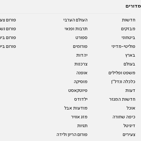
מדורים
חדשות
העולם הערבי
פורום צע
מבזקים
תרבות ופנאי
פורום נשו
ביטחוני
ספורט
פורום בי
פוליטי-מדיני
פורומים
פורום בי
בארץ
יהדות
בעולם
צרכנות
משפט ופלילים
אופנה
כלכלה ונדל"ן
מוסיקה
דעות
פיוטקאסט
חדשות המגזר
ילדודס
אוכל
מודעות אבל
כיפה שחורה
מזג אוויר
דיגיטל
תגיות
צעירים
פורום הריון ולידה