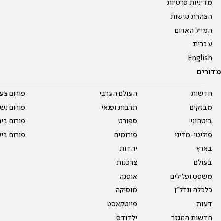
מדיניות פרטיות
הצהרת נגישות
המייל האדום
עברית
English
מדורים
חדשות
העולם הערבי
פורום צע
מבזקים
תרבות ופנאי
פורום נשו
ביטחוני
ספורט
פורום בי
פוליטי-מדיני
פורומים
פורום בי
בארץ
יהדות
בעולם
צרכנות
משפט ופלילים
אופנה
כלכלה ונדל"ן
מוסיקה
דעות
פיוטקאסט
חדשות המגזר
ילדודס