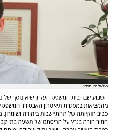
בצלאל סמוטריץ'
השבוע שבר בית המשפט העליון שיא נוסף של ני
מהמציאות במסגרת תיאטרון האבסורד המשפטי
סביב חוקיותה של ההתיישבות ביהודה ושומרון. ב
חמור הורה בג"ץ על הריסתם של תשעה בתי קבע
במרכז היישוב עפרה, יישוב ותיק שהוקם ופותח ל