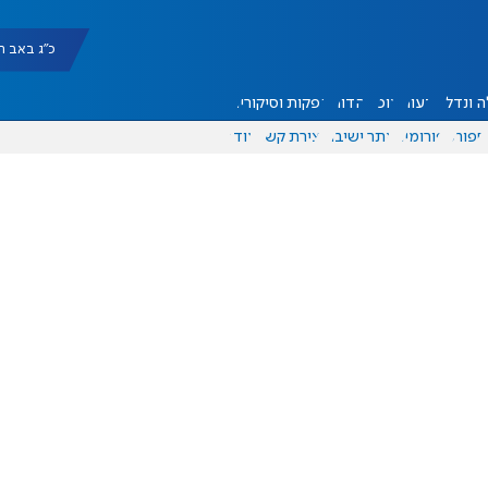
כ"ג באב תשפ"ו |
 ונדל"ן
דעות
אוכל
יהדות
הפקות וסיקורים
ספורט
פורומים
אתר ישיבה
יצירת קשר
עוד