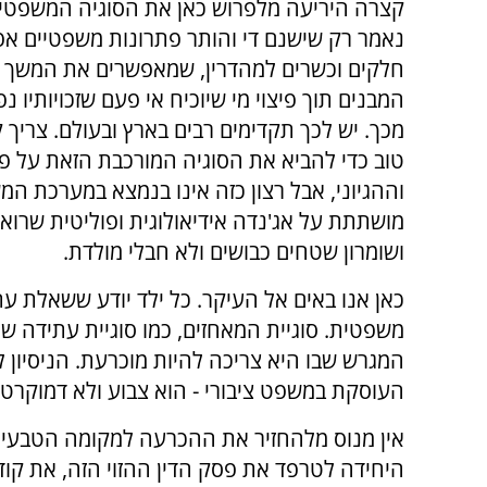
קצרה היריעה מלפרוש כאן את הסוגיה המשפטית
נאמר רק שישנם די והותר פתרונות משפטיים אפ
חלקים וכשרים למהדרין, שמאפשרים את המשך ק
המבנים תוך פיצוי מי שיוכיח אי פעם שזכויותיו נ
מכך. יש לכך תקדימים רבים בארץ ובעולם. צריך ק
טוב כדי להביא את הסוגיה המורכבת הזאת על פ
וההגיוני, אבל רצון כזה אינו בנמצא במערכת ה
מושתתת על אג'נדה אידיאולוגית ופוליטית שרוא
ושומרון שטחים כבושים ולא חבלי מולדת.
כאן אנו באים אל העיקר. כל ילד יודע ששאלת ע
משפטית. סוגיית המאחזים, כמו סוגיית עתידה של 
המגרש שבו היא צריכה להיות מוכרעת. הניסיון 
העוסקת במשפט ציבורי - הוא צבוע ולא דמוקרטי
אין מנוס מלהחזיר את ההכרעה למקומה הטבעי 
היחידה לטרפד את פסק הדין ההזוי הזה, את קודמ