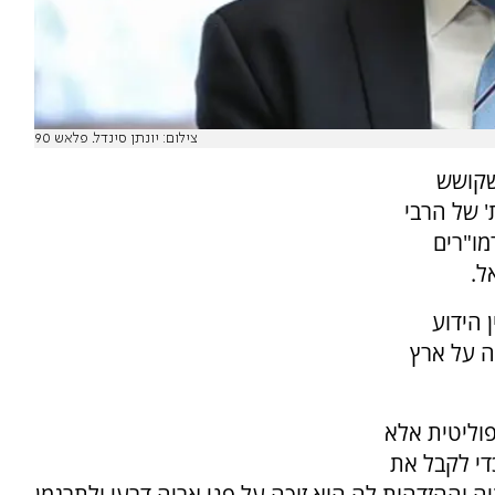
צילום: יונתן סינדל. פלאש 90
שקושש
' של הרבי
מו"רים
ל.
 הידוע
ה על ארץ
פוליטית אלא
די לקבל את
 וההזדהות לה הוא זוכה על פני אריה דרעי ולתרגמן