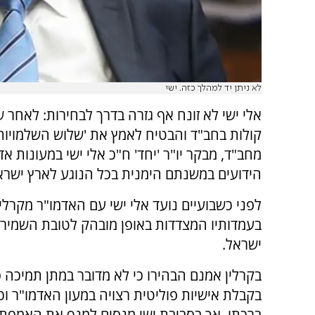
לא ניתן יד למהלך כזה. ישי
אלי ישי לא זונח אף גזרה בדרך לבחירות: לאחר 
קולות בחב"ד והבטיח לאמץ את 'שלוש השלמויות
מחב"ד, מבקר יו"ר 'יחד' ח"כ אלי ישי במעונות אד
הידועים במשנתם הימנית בכל הנוגע לארץ ישרא
לפני כשבועיים נועד אלי ישי עם האדמו"ר מקרלין
בעמדותיו המצדדות באופן מובהק לטובת השמיר
ישראל.
בקרלין אמנם הבהירו כי לא מדובר במתן תמיכה 
בקבלת אישיות פוליטית רצויה במעון האדמו"ר וכ
ברכתו, אך בסביבת ישי מנסים למנף את האמפתיה