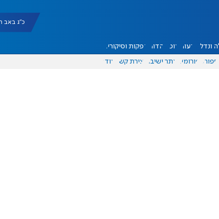
כ"ג באב תשפ"ו |
 ונדל"ן
דעות
אוכל
יהדות
הפקות וסיקורים
ספורט
פורומים
אתר ישיבה
יצירת קשר
עוד