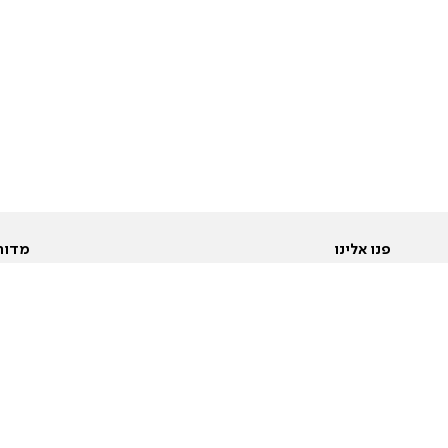
פנו אלינו
מדור
אודות
Pусский
חד
יצירת קשר
عربية
מב
פרסמו אצלנו
בי
תנאי שימוש
פו
מדיניות פרטיות
בא
הצהרת נגישות
בע