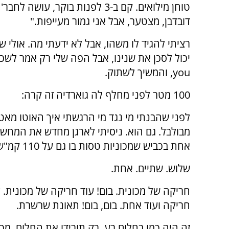
טוחן מילואים. קם ב-3 לפנות בוקר, עושה ל
דובדבן, מצטער, אבל אני גמור מעייפות."
רציתי להגיד לו משהו, אבל לא ידעתי מה. אולי 
יכול לסכן את שנינו, אבל הפה שלי רק אמר לשכל
you
, והמשיך לשתוק.
100 מטר לפני מחלף לה גוארדיה זה קרה:
לפני שהבנתי מי נגד מי הרגשתי איך האוטו מאט
מבולבל. גם הוא. ניסיתי לארגן מחדש את המחשב
אחת בכביש שמכוניות טסות בו גם על 110 קמ"ש. משהו לא טוב הולך לקרות.
שלוש. שתיים. אחת.
חריקה של מכונית. בום! עוד חריקה של מכונית. ע
חריקה ועוד אחת. בום, בום! תאונת שרשרת.
זה היה כמו בחלום רע, רק תורידו את החלום. מכו