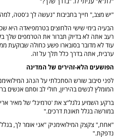
"לת"א" עניתי לו. "בדרך שלך?"
"יש מצב," חייך בחביבות "נעשה לך ג'סטה, למה
הבעיה בימי שישי הלחוצים בטרמפיאדה היא שכמ
רעב אתה לא בדיוק תברור את הטרמפים שלך בק
עוד לא מדובר בסובארו פשע כחולה שבוקעת ממנ
ערבית, אתה בדרך כלל תלך על זה.
הפושעים הלא-זהירים של המדינה
לפני סיבוב שורש הסתכלתי על הנהג המילואימנ
המומלץ לנשים בהיריון, חולי לב וסתם אנשים בר
ברקע השמיע גלגל"צ את 'טרמינל' של מאיר ארי
במורשה בגלל תאונת דרכים."
"אחח," צקצק המילואימניק "אני אומר לך, בגלל 
נדפקת."