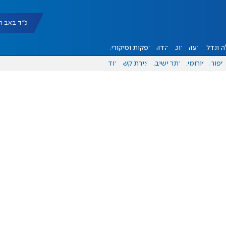
כ"ד באב תשפ"ו |
 ונדל"ן
דעות
אוכל
יהדות
הפקות וסיקורים
ספורט
פורומים
אתר ישיבה
יצירת קשר
עוד