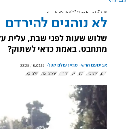
מצב תורני
ערוץ 7
צעירים בערוץ 7
לא נוהגים להירדם
לא נוהגים להירדם
שלוש שעות לפני שבת, עלית על
מתחבט. באמת כדאי לשתוק?
אבינועם הרש- מגזין עולם קטן
18.03.15, 22:25
חינוך
טרמפים
נהיגה
נוער
אחריות
טרמפיאדה
עולם קטן