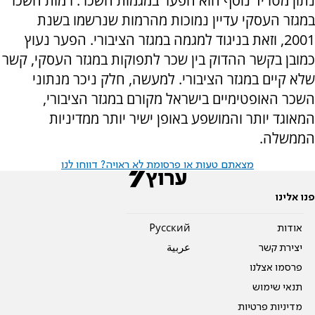
נתון מטריד נוסף הוא הפער במגמות השכר. רמות השכר
במגזר העסקי עדיין נמוכות מהרמות שנרשמו בשנת
2001, וזאת בניגוד למגמה במגזר הציבורי. הפער נעוץ
כמובן בקשר ההדוק בין שכר לתפוקות במגזר העסקי, קשר
שלא קיים במגזר הציבורי. למעשה, חלק ניכר מנתוני
השכר האופטימיים בישראל מקורם במגזר הציבורי,
המאוגד יותר והמושפע באופן ישיר יותר ממדיניות
הממשלה.
מצאתם טעות או פרסומת לא ראויה? דווחו לנו
פנו אלינו
אודות
Pусский
יצירת קשר
عربية
פרסמו אצלנו
תנאי שימוש
מדיניות פרטיות