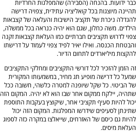
כבר ידועות. בהנחה (הסבירה) שהמפלגות החרדיות
תהיינה מיוצגות בכל קואליציה עתידית, צפויה דרישה
להגדלה ניכרת של תקציב הישיבות והעלאה של קצבאות
הילדים. משה כחלון, שגם הוא יהיה כנראה בכל ממשלה,
צפוי לדרוש תקציבים חברתיים כמו העלאת קצבאות זקנה
והבטחת הכנסה. ואילו יאיר לפיד צפוי לעמוד על דרישתו
להקצות מיליארדים לתחום הדיור.
זה הזמן להזכיר לכל דורשי התקציבים ומחלקי התקציבים
שמעל כל דרישה מופיע תג מחיר, במשמעותו המקורית
של הביטוי. כל שקל שיופנה למטרה כלשהי, חשובה ככל
שתהיה, יילקח ממקום אחר שבו הוא לא יהיה. המקום הזה
יכול להיות סעיף תקציבי אחר, שיקוצץ בעקבות התוספת
שתינתן לסעיפים שידרשו המפלגות. המקום הזה יכול
להיות גם כיסם של האזרחים, שייאלצו במקרה כזה לספוג
העלאת מיסים.