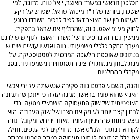
הכלכלן הראשי במשרד האוצר, יואל נווה. מדובר, למי
ששכח, ביורשו של ד"ר מיכאל שראל, שפרש על רקע
העימות בין שר האוצר דאז לפיד לבכירי משרדו בנוגע
לחוק מע"מ אפס. נווה, שהחליף את שראל בתפקיד,
ממשיך גם הוא בהפיכתו של משרד האוצר לגוף שיש לו גם
מערך מחקר כלכלי משמעותי. נווה ואנשיו עושים שימוש
בנתונים שאוספת הלשכה המרכזית לסטטיסטיקה, על
מנת לבחון מגמות ולהציג התפתחויות משמעותיות בפני
מקבלי ההחלטות.
והנה, השבוע פרסם נווה סקירה שנעשתה על ידי אנשי
האגף שהוא עומד בראשו, ממנה עולה כי ייתכן שהתמונה
האופטימית של שוק התעסוקה הישראלי מטעה. כדי
לבחון קצת יותר לעומק את מצבו של שוק העבודה, הוא
ביצע ניתוח שההיגיון העומד מאחוריו ידוע ומקובל. נווה
לקח את נתוני הלמ"ס אשר מחולקים לפי ענפים, וחילק
את כלל הנתונים לנתוני תעסוקה במגזר הפרטי ובמגזר