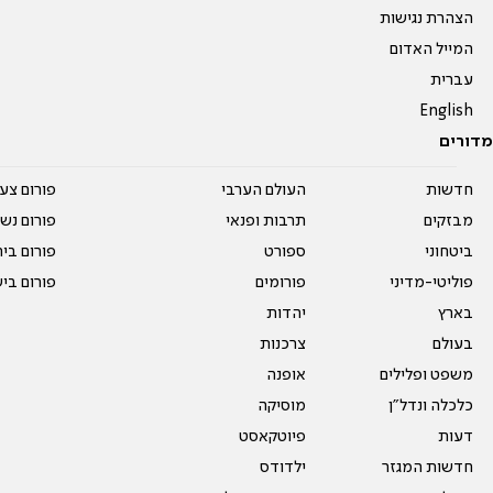
הצהרת נגישות
המייל האדום
עברית
English
מדורים
חדשות
העולם הערבי
פורום צע
מבזקים
תרבות ופנאי
פורום נשו
ביטחוני
ספורט
פורום בי
פוליטי-מדיני
פורומים
פורום בי
בארץ
יהדות
בעולם
צרכנות
משפט ופלילים
אופנה
כלכלה ונדל"ן
מוסיקה
דעות
פיוטקאסט
חדשות המגזר
ילדודס