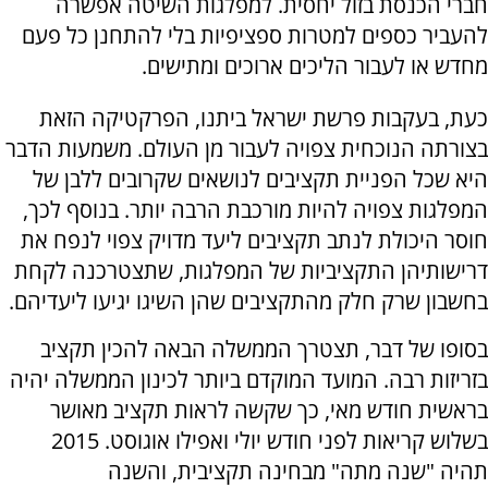
חברי הכנסת בזול יחסית. למפלגות השיטה אפשרה
להעביר כספים למטרות ספציפיות בלי להתחנן כל פעם
מחדש או לעבור הליכים ארוכים ומתישים.
כעת, בעקבות פרשת ישראל ביתנו, הפרקטיקה הזאת
בצורתה הנוכחית צפויה לעבור מן העולם. משמעות הדבר
היא שכל הפניית תקציבים לנושאים שקרובים ללבן של
המפלגות צפויה להיות מורכבת הרבה יותר. בנוסף לכך,
חוסר היכולת לנתב תקציבים ליעד מדויק צפוי לנפח את
דרישותיהן התקציביות של המפלגות, שתצטרכנה לקחת
בחשבון שרק חלק מהתקציבים שהן השיגו יגיעו ליעדיהם.
בסופו של דבר, תצטרך הממשלה הבאה להכין תקציב
בזריזות רבה. המועד המוקדם ביותר לכינון הממשלה יהיה
בראשית חודש מאי, כך שקשה לראות תקציב מאושר
בשלוש קריאות לפני חודש יולי ואפילו אוגוסט. 2015
תהיה "שנה מתה" מבחינה תקציבית, והשנה