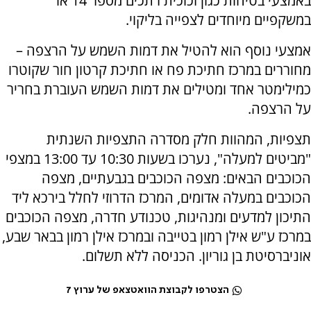
באמצעי בטיחות כגון זכוכית רתכים מספר 14 או
במשקפיים מיוחדים לצפייה בליקוי.
אמצעי נוסף הוא להטיל את דמות השמש על הרצפה –
מחוררים במרכז חתיכת פח או חתיכת קרטון חור שקוטרו
כמילימטר אחד ומטילים את דמות השמש העוברת בחריר
על הרצפה.
תצפיות, המהוות חלק מסדרה התצפיות השנתית
"מביטים למעלה", נערכו בשעות 10:30 עד 13:00 במצפי
הכוכבים הבאים: מצפה הכוכבים בגבעתיים, מצפה
הכוכבים במעלה אדומים, המרכז הדרוזי לחלל בירכא ליד
התיכון למדעים ומנהיגות, טכנודע חדרה, מצפה הכוכבים
במרכז ע"ש אילן רמון בטייבה ובמרכז אילן רמון בבאר שבע,
אוניברסיטת בן גוריון. הכניסה ללא תשלום.
הצטרפו לקבוצת הוואטצאפ של ערוץ 7