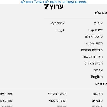
מצאתם טעות או פרסומת לא ראויה? דווחו לנו
פנו אלינו
אודות
Pусский
יצירת קשר
عربية
פרסמו אצלנו
תנאי שימוש
מדיניות פרטיות
הצהרת נגישות
המייל האדום
עברית
English
מדורים
חדשות
העולם הערבי
פורום צע
מבזקים
תרבות ופנאי
פורום נשו