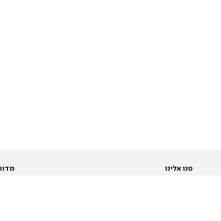
פנו אלינו
מדור
אודות
Pусский
חד
יצירת קשר
عربية
מב
פרסמו אצלנו
בי