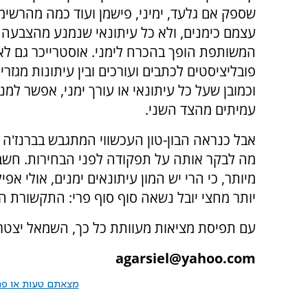
שספק אם גלעד, ימיני, פישמן ועוד כמה מהרשימה
עצמם כימנים, ולא כל עיתונאי שנמנע מהצבעה
המשותפת הופך בהכרח לימני. אוסטרייכר גם לא 
פובליציסטים לכתבים ועורכים ובין עיתונות מגזרי
וכמובן שעל כל עיתונאי או עורך ימני, אפשר למנ
עמיתים מהצד השני.
אבל כנראה הבון-טון העכשווי המתגבש בברנז'ה 
מה לבקר אותה על תפקודה לפני הבחירות. חשב
יותר מחצי יובל נשאה סוף סוף פרי: התקשורת ה
עם תפיסת מציאות מעוותת כל כך, השמאל יצטרך
agarsiel@yahoo.com
מצאתם טעות או פרס