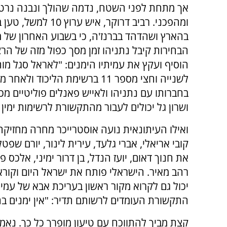
אך מתחת לפני השטח, נדמה שהולך ונבנה נרט
ומהפכני. רביב דרוקר, איש ערוץ 10
בהארץ ושהדהד בברנז'ה, כי בשבוע האחרון של 
הבחירות קיבל נתניהו זמן מסך כפול מזה של הרצ
הוסיף ועקץ את עמיתיו הימנים: "לאראל סגל מות
לשנייה וחצי מספר 11 ברשימת הלי
בחברותו עם נתניהו ולאייש פאנלים פוליטיים מכובד
ושרון גל יכולים לעבור מהתקשורת לרשימות ימין בלי
ואילו העיתונאית נועה אוסטרייכר מחרה מחזיקה 
קובי אריאלי, אברי גלעד, עירית לינור, יורם שפ
את חנוך דאום, יועז הנדל, בן דרור ימיני, אלכס פישמ
רהב מאיר. הישראלי פותח את ישראל היום וקורא א
יכול גם לקרוא מקור ראשון בעריכת אבא של עמית
התקשורת העומדים לרשותם תדיר: "אין ימנים ב
קצת מביך להתווכח עם טיעון מופרך כל כך. נאמ