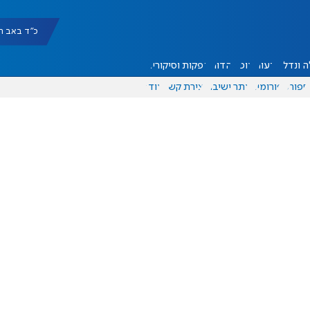
כ"ד באב תשפ"ו |
 ונדל"ן
דעות
אוכל
יהדות
הפקות וסיקורים
ספורט
פורומים
אתר ישיבה
יצירת קשר
עוד