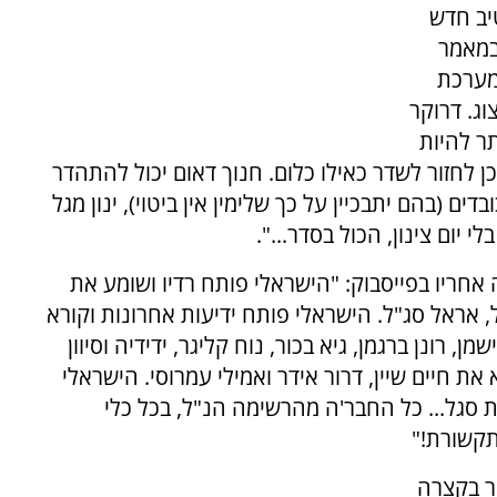
יב חדש
 למשל, טען במאמר
מערכת
וג. דרוקר
ר להיות
כוד ולאחר מכן לחזור לשדר כאילו כלום. חנוך דאום יכול להתהדר
ים (בהם יתבכיין על כך שלימין אין ביטוי), ינון מגל
 יום צינון, הכול בסדר...".
אחריו בפייסבוק: "הישראלי פותח רדיו ושומע את
טל, אראל סג"ל. הישראלי פותח ידיעות אחרונות וקורא
ן, רונן ברגמן, גיא בכור, נוח קליגר, ידידיה וסיוון
ת חיים שיין, דרור אידר ואמילי עמרוסי. הישראלי
 סגל... כל החבר'ה מהרשימה הנ"ל, בכל כלי
תקשורת!"
ר בקצרה