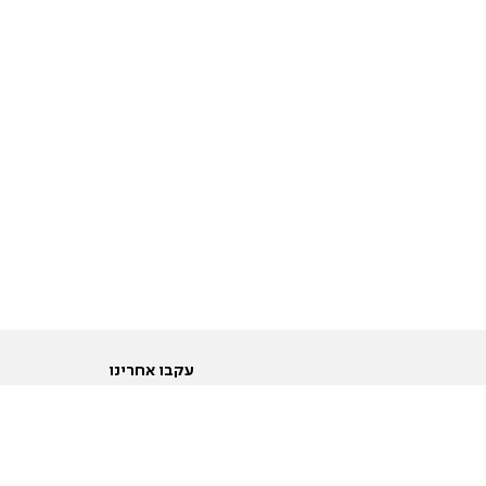
עקבו אחרינו
ות
טוויטר
ם הריון ולידה
פייסבוק
ום לקראת נישואין וזוגיות
אינסטגרם