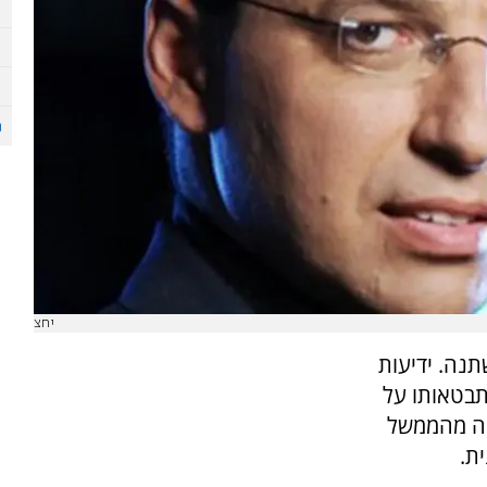
יחצ
נה. ידיעות
תבטאותו על
פה מהממשל
ת.