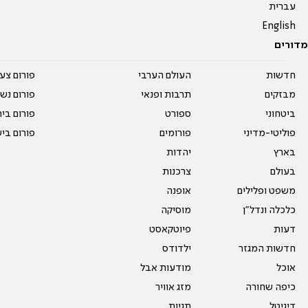
עברית
English
מדורים
חדשות
העולם הערבי
פורום צע
מבזקים
תרבות ופנאי
פורום נשו
ביטחוני
ספורט
פורום בי
פוליטי-מדיני
פורומים
פורום בי
בארץ
יהדות
בעולם
צרכנות
משפט ופלילים
אופנה
כלכלה ונדל"ן
מוסיקה
דעות
פיוטקאסט
חדשות המגזר
ילדודס
אוכל
מודעות אבל
כיפה שחורה
מזג אוויר
דיגיטל
תגיות