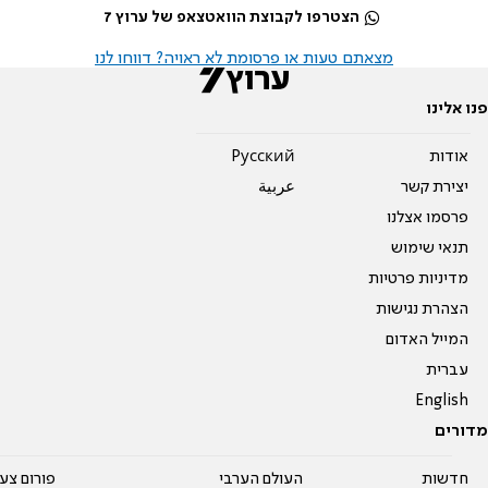
הצטרפו לקבוצת הוואטצאפ של ערוץ 7
מצאתם טעות או פרסומת לא ראויה? דווחו לנו
פנו אלינו
אודות
Pусский
יצירת קשר
عربية
פרסמו אצלנו
תנאי שימוש
מדיניות פרטיות
הצהרת נגישות
המייל האדום
עברית
English
מדורים
חדשות
העולם הערבי
פורום צע