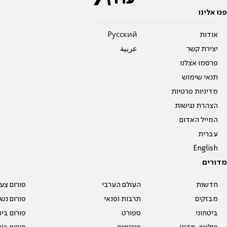
פנו אלינו
אודות
Pусский
יצירת קשר
عربية
פרסמו אצלנו
תנאי שימוש
מדיניות פרטיות
הצהרת נגישות
המייל האדום
עברית
English
מדורים
חדשות
העולם הערבי
פורום צע
מבזקים
תרבות ופנאי
פורום נשו
ביטחוני
ספורט
פורום בי