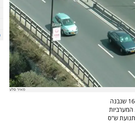
מאיר סלע
כביש 16 שנבנה
 המערביות
 תנועת ש"ס