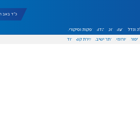
כ"ד באב תשפ"ו |
 ונדל"ן
דעות
אוכל
יהדות
הפקות וסיקורים
ספורט
פורומים
אתר ישיבה
יצירת קשר
עוד