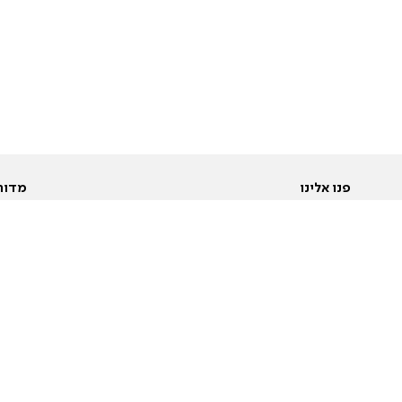
פנו אלינו
מדור
אודות
Pусский
חד
יצירת קשר
عربية
מב
פרסמו אצלנו
בי
תנאי שימוש
פו
מדיניות פרטיות
בא
הצהרת נגישות
בע
המייל האדום
מש