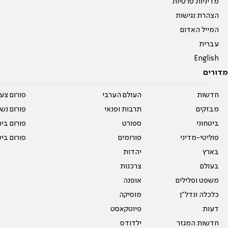
מדיניות פרטיות
הצהרת נגישות
המייל האדום
עברית
English
מדורים
חדשות
העולם הערבי
פורום צע
מבזקים
תרבות ופנאי
פורום נשו
ביטחוני
ספורט
פורום בי
פוליטי-מדיני
פורומים
פורום בי
בארץ
יהדות
בעולם
צרכנות
משפט ופלילים
אופנה
כלכלה ונדל"ן
מוסיקה
דעות
פיוטקאסט
חדשות המגזר
ילדודס