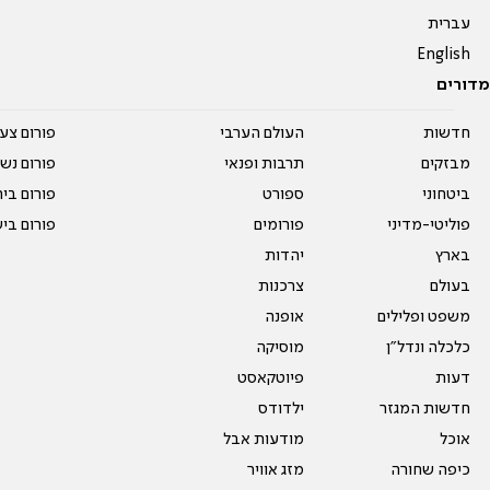
עברית
English
מדורים
חדשות
העולם הערבי
פורום צע
מבזקים
תרבות ופנאי
פורום נשו
ביטחוני
ספורט
פורום בי
פוליטי-מדיני
פורומים
פורום בי
בארץ
יהדות
בעולם
צרכנות
משפט ופלילים
אופנה
כלכלה ונדל"ן
מוסיקה
דעות
פיוטקאסט
חדשות המגזר
ילדודס
אוכל
מודעות אבל
כיפה שחורה
מזג אוויר