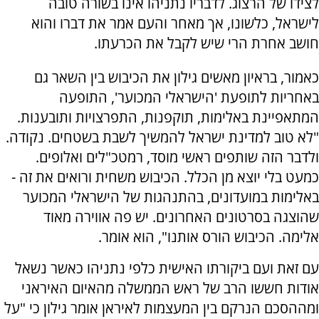
לצידו של הרצוג. לדבריו נתניהו אינו בשורה טובה
לישראל, כלשונו, אך מאחר והעם אמר את דברו והוא
חושב אחרת הרי שיש לקבל את הכרעתו.
כאמור, בראיון מאשים גילון את הכיבוש בין השאר גם
באחריות לתופעת 'הישראלי המכוער', התופעה
המתאפיינת באלימות, תוקפנות, התפרצויות ותובענות.
"לא טוב למדינת ישראל להמשיך לשבת בשטחים. נקודה.
ולדבר הזה שותפים ראשי מוסד, רמטכ"לים ואלופים.
כמעט בלי יוצא מן הכלל. הכיבוש משחית ורואים את זה -
באלימות במועדונים, בהתנהגות של הישראלי המכוער
שהוצגה בסרטונים האחרונים. יש פה אווירה מאוד
אלימה. הכיבוש הורס אותנו", הוא אומר.
עם זאת ועם ביקורתו האישית כלפי נתניהו כאשר נשאל
אודות חששו הרב של ראש הממשלה מהאיום האיראני
ומההסכם הנרקם בין המעצמות לאיראן אומר גילון כי "על