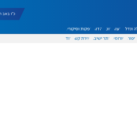
כ"ו באב תשפ"ו |
 ונדל"ן
דעות
אוכל
יהדות
הפקות וסיקורים
ספורט
פורומים
אתר ישיבה
יצירת קשר
עוד